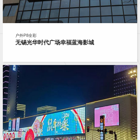
户外P8全彩
无锡光华时代广场幸福蓝海影城