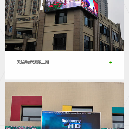
无锡融侨观邸二期