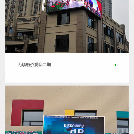
无锡融侨观邸二期