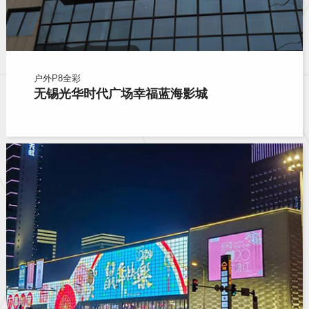
户外P8全彩
无锡光华时代广场幸福蓝海影城