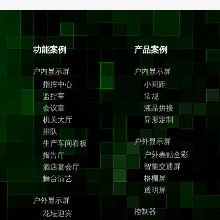
功能案例
产品案例
户内显示屏
户内显示屏
指挥中心
小间距
监控室
常规
会议室
液晶拼接
机关大厅
异形定制
排队
户外显示屏
生产车间看板
户外表贴全彩
报告厅
智能交通屏
酒店宴会厅
格栅屏
舞台演艺
透明屏
户外显示屏
控制器
花坛迎宾