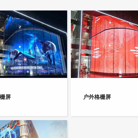
栅屏
户外格栅屏