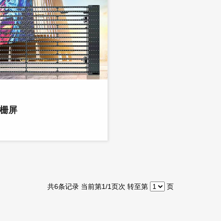
栅屏
共
6
条记录 当前第
1
/1页次 转至第
页